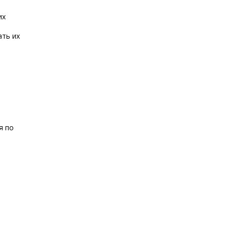
их
ать их
я по