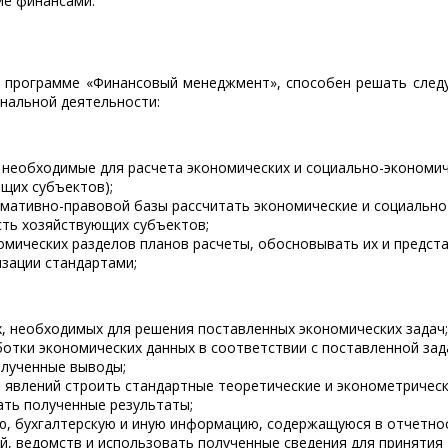
ие финансами.
о программе «Финансовый менеджмент», способен решать сле
нальной деятельности:
 необходимые для расчета экономических и социально-экономи
щих субъектов);
мативно-правовой базы рассчитать экономические и социально
сть хозяйствующих субъектов;
мических разделов планов расчеты, обосновывать их и предст
изации стандартами;
х, необходимых для решения поставленных экономических задач;
отки экономических данных в соответствии с поставленной зад
олученные выводы;
и явлений строить стандартные теоретические и эконометричес
ать полученные результаты;
ю, бухгалтерскую и иную информацию, содержащуюся в отчетно
й, ведомств и использовать полученные сведения для принятия