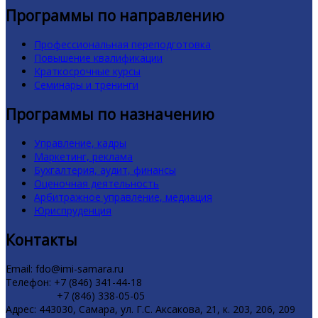
Программы по направлению
Профессиональная переподготовка
Повышение квалификации
Краткосрочные курсы
Семинары и тренинги
Программы по назначению
Управление, кадры
Маркетинг, реклама
Бухгалтерия, аудит, финансы
Оценочная деятельность
Арбитражное управление, медиация
Юриспруденция
Контакты
Email: fdo@imi-samara.ru
Телефон: +7 (846) 341-44-18
+7 (846) 338-05-05
Адрес: 443030, Самара, ул. Г.С. Аксакова, 21, к. 203, 206, 209