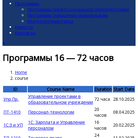
Программы
Программы профессиональной переподготовки
Программы повышения квалификации
Краткосрочные курсы
Новости
Контакты
Программы 16 — 72 часов
Home
course
ID
Course Name
Duration
Start Date
Управление проектами в
Упр.Пр.
72 часа
28.10.2025
образовательном учреждении
20
ПТ-1410
Персонал-технологии
08.04.2025
часов
1С: Зарплата и Управление
16
1С:З и УП
20.02.2025
персоналом
часов
24
ТП-1210
Трудовое право
11.02.2025