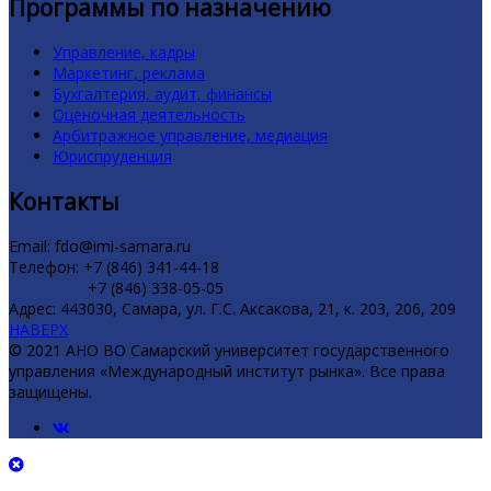
Программы по назначению
Управление, кадры
Маркетинг, реклама
Бухгалтерия, аудит, финансы
Оценочная деятельность
Арбитражное управление, медиация
Юриспруденция
Контакты
Email: fdo@imi-samara.ru
Телефон: +7 (846) 341-44-18
+7 (846) 338-05-05
Адрес: 443030, Самара, ул. Г.С. Аксакова, 21, к. 203, 206, 209
НАВЕРХ
© 2021 АНО ВО Самарский университет государственного
управления «Международный институт рынка». Все права
защищены.