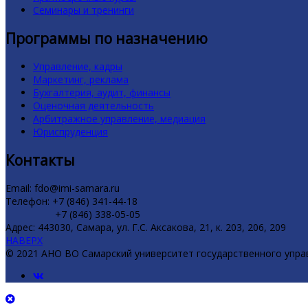
Семинары и тренинги
Программы по назначению
Управление, кадры
Маркетинг, реклама
Бухгалтерия, аудит, финансы
Оценочная деятельность
Арбитражное управление, медиация
Юриспруденция
Контакты
Email: fdo@imi-samara.ru
Телефон: +7 (846) 341-44-18
+7 (846) 338-05-05
Адрес: 443030, Самара, ул. Г.С. Аксакова, 21, к. 203, 206, 209
НАВЕРХ
© 2021 АНО ВО Самарский университет государственного упра